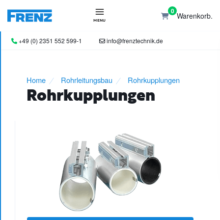
0
Warenkorb.
MENU
+49 (0) 2351 552 599-1
info@frenztechnik.de
Home
Rohrleitungsbau
Rohrkupplungen
Rohrkupplungen