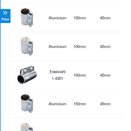
Aluminium
100
mm
45
mm
-20
Filter
Aluminium
100
mm
45
mm
-30
Edelstahl
100
mm
45
mm
-30
1.4301
Aluminium
150
mm
45
mm
-20