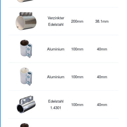
Verzinkter
200
mm
38.1
mm
-30
Edelstahl
Aluminium
100
mm
40
mm
-20
Aluminium
100
mm
40
mm
-30
Edelstahl
100
mm
40
mm
-30
1.4301