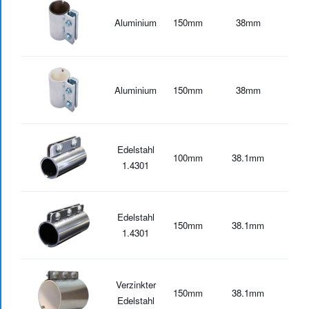
Aluminium
150
mm
38
mm
-20
Aluminium
150
mm
38
mm
-30
Edelstahl
100
mm
38.1
mm
-30
1.4301
Edelstahl
150
mm
38.1
mm
-30
1.4301
Verzinkter
150
mm
38.1
mm
-30
Edelstahl