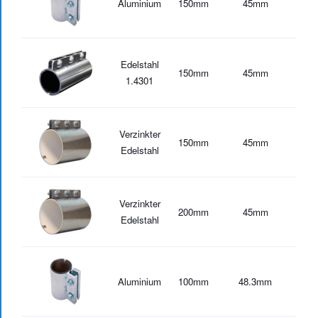
Aluminium
150
mm
45
mm
-30
Edelstahl
150
mm
45
mm
-30
1.4301
Verzinkter
150
mm
45
mm
-30
Edelstahl
Verzinkter
200
mm
45
mm
-30
Edelstahl
Aluminium
100
mm
48.3
mm
-20