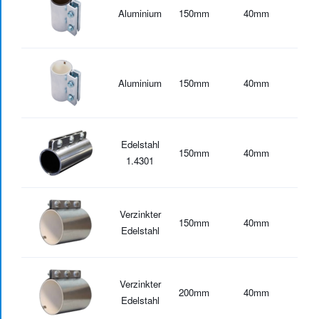
Aluminium
150
mm
40
mm
-20
Aluminium
150
mm
40
mm
-30
Edelstahl
150
mm
40
mm
-30
1.4301
Verzinkter
150
mm
40
mm
-30
Edelstahl
Verzinkter
200
mm
40
mm
-30
Edelstahl