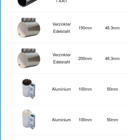
1.4301
Verzinkter
150
mm
48.3
mm
-30
Edelstahl
Verzinkter
200
mm
48.3
mm
-30
Edelstahl
Aluminium
100
mm
50
mm
-20
Aluminium
100
mm
50
mm
-30